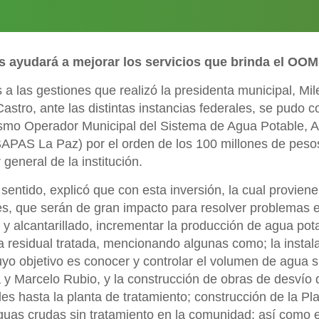
os
ayudará a mejorar los servicios que brinda
el OOM
 a las gestiones que realizó la presidenta municipal, Mi
Castro, ante las distintas instancias federales, se pudo c
smo Operador Municipal del Sistema de Agua Potable, A
AS La Paz) por el orden de los 100 millones de pesos 
r general de la institución.
sentido, explicó que con esta inversión, la cual proviene
s, que serán de gran impacto para resolver problemas e
 y alcantarillado, incrementar la producción de agua po
 residual tratada, mencionando algunas como; la instal
yo objetivo es conocer y controlar el volumen de agua 
a y Marcelo Rubio, y la construcción de obras de desvío
ales hasta la planta de tratamiento; construcción de la 
guas crudas sin tratamiento en la comunidad; así como el