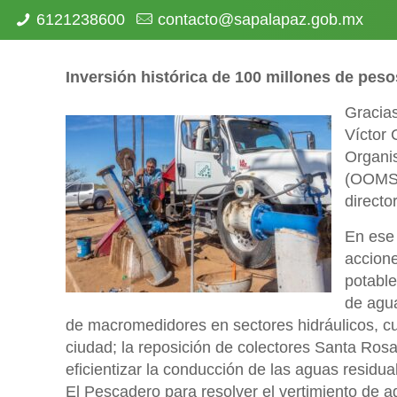
6121238600
contacto@sapalapaz.gob.mx
I
nversión histórica de 100 millones de pes
Gracias
Víctor 
Organi
(OOMSAP
directo
En ese 
accione
potable
de agua
de macromedidores en sectores hidráulicos, cu
ciudad; la reposición de colectores Santa Ros
eficientizar la conducción de las aguas residu
El Pescadero para resolver el vertimiento de a